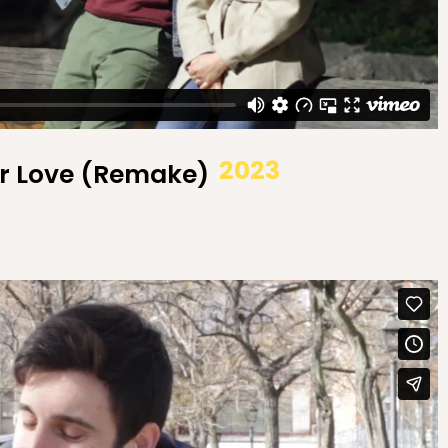
2023
r Love (Remake)